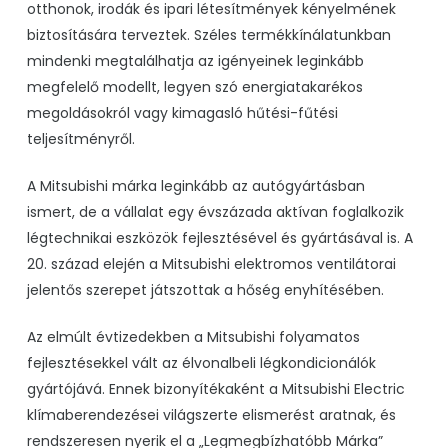
otthonok, irodák és ipari létesítmények kényelmének
biztosítására terveztek. Széles termékkínálatunkban
mindenki megtalálhatja az igényeinek leginkább
megfelelő modellt, legyen szó
energiatakarékos
megoldásokról vagy kimagasló hűtési-fűtési
teljesítményről
.
A Mitsubishi márka leginkább az autógyártásban
ismert, de a vállalat egy évszázada aktívan foglalkozik
légtechnikai eszközök fejlesztésével és gyártásával is. A
20. század elején a Mitsubishi elektromos ventilátorai
jelentős szerepet játszottak a hőség enyhítésében.
Az elmúlt évtizedekben a Mitsubishi folyamatos
fejlesztésekkel vált az élvonalbeli légkondicionálók
gyártójává. Ennek bizonyítékaként a Mitsubishi Electric
klímaberendezései világszerte elismerést aratnak, és
rendszeresen nyerik el a
„Legmegbízhatóbb Márka”