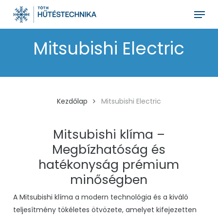
Skip
Menu
to
main
Mitsubishi Electric
content
Kezdőlap
Mitsubishi Electric
Mitsubishi klíma –
Megbízhatóság és
hatékonyság prémium
minőségben
A Mitsubishi klíma a modern technológia és a kiváló
teljesítmény tökéletes ötvözete, amelyet kifejezetten