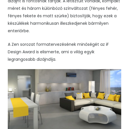
dizájnt is fontosnak tartják. A letisztult vonalak, kompakt
méret és három különböző színváltozat (fényes fehér,
fényes fekete és matt szürke) biztosítják, hogy ezek a
készülékek harmonikusan illeszkedjenek bármilyen
enteriőrbe.
A Zen sorozat
formatervezésének minőségét az
iF
Design Award
is elismerte, ami a világ egyik
legrangosabb dizájndíja.