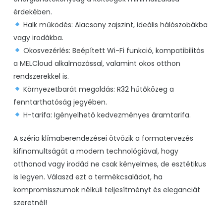
érdekében.
Halk működés:
Alacsony zajszint, ideális hálószobákba
vagy irodákba.
Okosvezérlés:
Beépített Wi-Fi funkció, kompatibilitás
a MELCloud alkalmazással, valamint okos otthon
rendszerekkel is.
Környezetbarát megoldás:
R32 hűtőközeg a
fenntarthatóság jegyében.
H-tarifa:
Igényelhető kedvezményes áramtarifa.
A széria klímaberendezései ötvözik a formatervezés
kifinomultságát a modern technológiával, hogy
otthonod vagy irodád ne csak kényelmes, de esztétikus
is legyen. Válaszd ezt a termékcsaládot, ha
kompromisszumok nélküli teljesítményt és eleganciát
szeretnél!