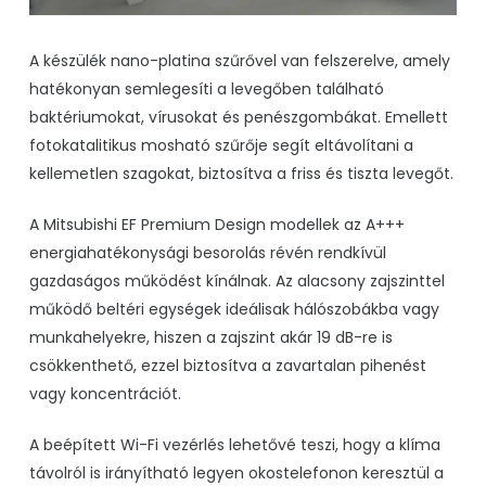
A készülék
nano-platina szűrővel
van felszerelve, amely
hatékonyan semlegesíti a levegőben található
baktériumokat, vírusokat és penészgombákat.
Emellett
fotokatalitikus mosható szűrője
segít eltávolítani a
kellemetlen szagokat, biztosítva a friss és tiszta levegőt.
A Mitsubishi EF Premium Design modellek az
A+++
energiahatékonysági besorolás
révén rendkívül
gazdaságos működést kínálnak. Az alacsony zajszinttel
működő beltéri egységek ideálisak hálószobákba vagy
munkahelyekre, hiszen a zajszint akár 19 dB-re is
csökkenthető, ezzel biztosítva a zavartalan pihenést
vagy koncentrációt.
A
beépített Wi-Fi vezérlés
lehetővé teszi, hogy a klíma
távolról is irányítható legyen okostelefonon keresztül a