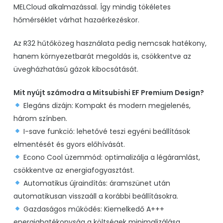
MELCloud alkalmazással. Így mindig tökéletes
hőmérséklet várhat hazaérkezéskor.
Az
R32 hűtőközeg
használata pedig nemcsak hatékony,
hanem környezetbarát megoldás is, csökkentve az
üvegházhatású gázok kibocsátását.
Mit nyújt számodra a Mitsubishi EF Premium Design?
Elegáns dizájn:
Kompakt és modern megjelenés,
három színben.
I-save
funkció:
lehetővé teszi egyéni beállítások
elmentését és gyors előhívását.
Econo Cool
üzemmód:
optimalizálja a légáramlást,
csökkentve az energiafogyasztást.
Automatikus újraindítás
:
áramszünet után
automatikusan visszaáll a korábbi beállításokra.
Gazdaságos működés:
Kiemelkedő A+++
energiahatékonyság a költségek minimalizálása