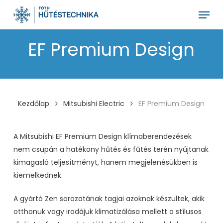
Skip
Menu
to
main
EF Premium Design
content
Kezdőlap
Mitsubishi Electric
EF Premium Design
A
Mitsubishi EF Premium Design
klímaberendezések
nem csupán a hatékony hűtés és fűtés terén nyújtanak
kimagasló teljesítményt, hanem megjelenésükben is
kiemelkednek.
A gyártó
Zen
sorozatának tagjai azoknak készültek, akik
otthonuk vagy irodájuk klimatizálása mellett a stílusos