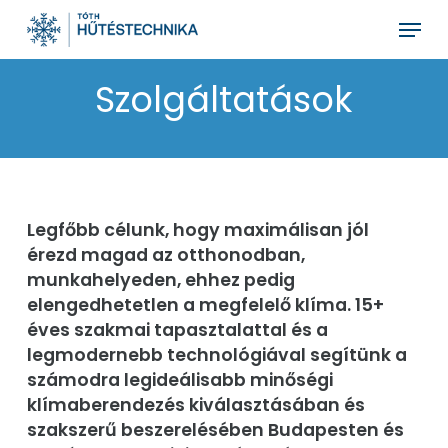
Skip
Menu
to
main
Szolgáltatások
content
Legfőbb célunk, hogy maximálisan jól
érezd magad az otthonodban,
munkahelyeden, ehhez pedig
elengedhetetlen a megfelelő klíma. 15+
éves szakmai tapasztalattal és a
legmodernebb technológiával segítünk a
számodra legideálisabb minőségi
klímaberendezés kiválasztásában és
szakszerű beszerelésében Budapesten és