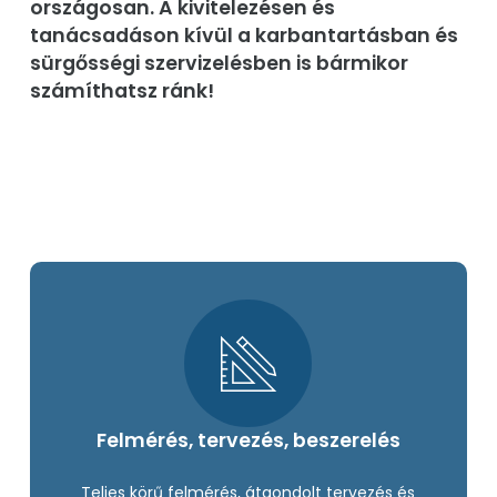
országosan. A kivitelezésen és
tanácsadáson kívül a karbantartásban és
sürgősségi szervizelésben is bármikor
számíthatsz ránk!
Felmérés, tervezés, beszerelés
Teljes körű felmérés, átgondolt tervezés és