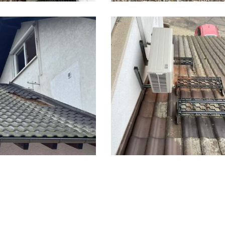
2023-
viber_kép_2023-
06-
05_09-
27-
40-
991