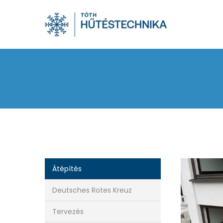
Skip
to
main
content
IMG_2777
Átépítés
Deutsches Rotes Kreuz
Tervezés