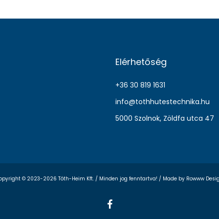
Elérhetőség
+36 30 819 1631
info@tothhutestechnika.hu
5000 Szolnok, Zöldfa utca 47
opyright © 2023-2026 Tóth-Heim Kft. / Minden jog fenntartva! /
Made by Rowww Desi
facebook