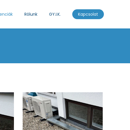
enciák
Rólunk
GY.I.K.
Kapcsolat
tothhutestechnika-
img-
rolunk-
3