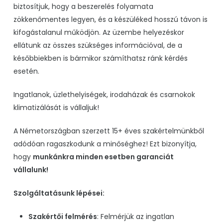
biztosítjuk, hogy a beszerelés folyamata
zökkenőmentes legyen, és a készüléked hosszú távon is
kifogástalanul működjön. Az üzembe helyezéskor
ellátunk az összes szükséges információval, de a
későbbiekben is bármikor számíthatsz ránk kérdés
esetén.
Ingatlanok, üzlethelyiségek, irodaházak és csarnokok
klimatizálását is vállaljuk!
A Németországban szerzett 15+ éves szakértelmünkből
adódóan ragaszkodunk a minőséghez! Ezt bizonyítja,
hogy
munkánkra minden esetben garanciát
vállalunk!
Szolgáltatásunk lépései:
Szakértői felmérés
: Felmérjük az ingatlan