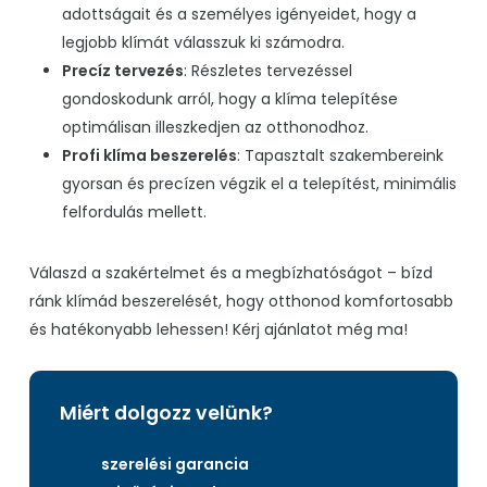
adottságait és a személyes igényeidet, hogy a
legjobb klímát válasszuk ki számodra.
Precíz tervezés
: Részletes tervezéssel
gondoskodunk arról, hogy a klíma telepítése
optimálisan illeszkedjen az otthonodhoz.
Profi klíma beszerelés
: Tapasztalt szakembereink
gyorsan és precízen végzik el a telepítést, minimális
felfordulás mellett.
Válaszd a szakértelmet és a megbízhatóságot – bízd
ránk klímád beszerelését, hogy otthonod komfortosabb
és hatékonyabb lehessen! Kérj ajánlatot még ma!
Miért dolgozz velünk?
szerelési garancia