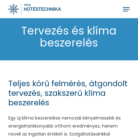
Skip
Menu
to
main
Tervezés és klíma
content
beszerelés
Teljes körű felmérés, átgondolt
tervezés, szakszerű klíma
beszerelés
Egy új klíma beszerelése nemcsak kényelmesebb és
energiahatékonyabb otthont eredményez, hanem
növeli az ingatlan értékét is. Szolgáltatásainkkal