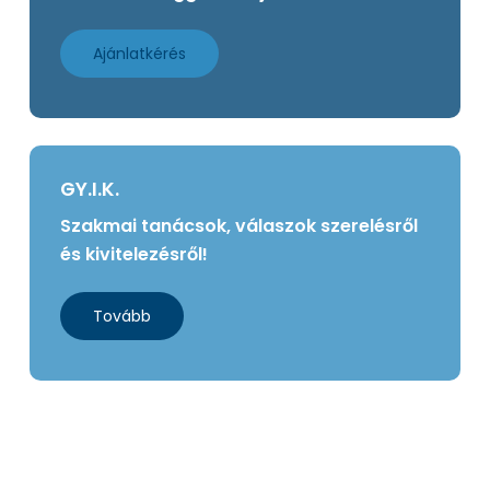
Ajánlatkérés
GY.I.K.
Szakmai tanácsok, válaszok szerelésről
és kivitelezésről!
Tovább