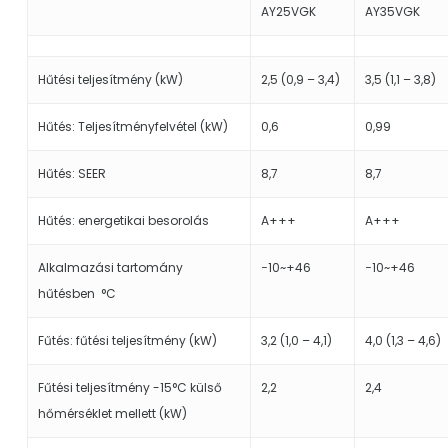
AY25VGK
AY35VGK
Hűtési teljesítmény (kW)
2,5 (0,9 – 3,4)
3,5 (1,1 – 3,8)
Hűtés: Teljesítményfelvétel (kW)
0,6
0,99
Hűtés: SEER
8,7
8,7
Hűtés: energetikai besorolás
A+++
A+++
Alkalmazási tartomány
−10~+46
−10~+46
hűtésben °C
Fűtés: fűtési teljesítmény (kW)
3,2 (1,0 – 4,1)
4,0 (1,3 – 4,6)
Fűtési teljesítmény -15°C külső
2,2
2,4
hőmérséklet mellett (kW)