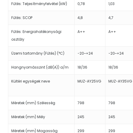
Fűtés: Teljesítményfelvétel (kW)
0,78
1,03
Fűtés: SCOP
4,8
4,7
Fűtés: Energiahatékonysági
A++
A++
osztály
Üzemi tartomány (Fűtés) (°C)
−20~+24
−20~+24
Hangnyomásszint (dB(A)) a/m
18/36
18/36
Kültéri egységek neve
MUZ-AY25VG
MUZ-AY35VG
Méretek (mm) Szélesség
798
798
Méretek (mm) Mély
245
245
Méretek (mm) Magasság
299
299