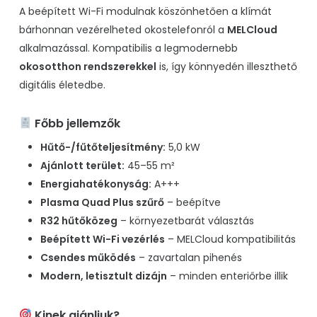
A beépített Wi-Fi modulnak köszönhetően a klímát
bárhonnan vezérelheted okostelefonról a
MELCloud
alkalmazással. Kompatibilis a legmodernebb
okosotthon rendszerekkel
is, így könnyedén illeszthető
digitális életedbe.
Főbb jellemzők
Hűtő-/fűtőteljesítmény:
5,0 kW
Ajánlott terület:
45–55 m²
Energiahatékonyság:
A+++
Plasma Quad Plus szűrő
– beépítve
R32 hűtőközeg
– környezetbarát választás
Beépített Wi-Fi vezérlés
– MELCloud kompatibilitás
Csendes működés
– zavartalan pihenés
Modern, letisztult dizájn
– minden enteriőrbe illik
Kinek ajánljuk?