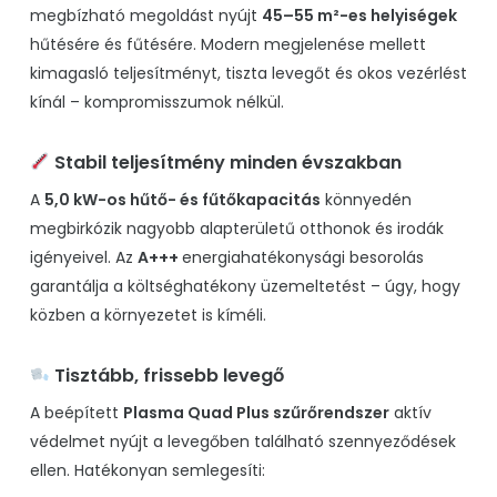
megbízható megoldást nyújt
45–55 m²-es helyiségek
hűtésére és fűtésére. Modern megjelenése mellett
kimagasló teljesítményt, tiszta levegőt és okos vezérlést
kínál – kompromisszumok nélkül.
Stabil teljesítmény minden évszakban
A
5,0 kW-os hűtő- és fűtőkapacitás
könnyedén
megbirkózik nagyobb alapterületű otthonok és irodák
igényeivel. Az
A+++
energiahatékonysági besorolás
garantálja a költséghatékony üzemeltetést – úgy, hogy
közben a környezetet is kíméli.
Tisztább, frissebb levegő
A beépített
Plasma Quad Plus szűrőrendszer
aktív
védelmet nyújt a levegőben található szennyeződések
ellen. Hatékonyan semlegesíti: