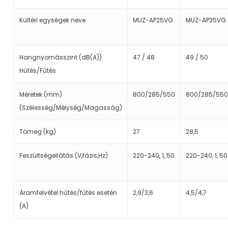
Kültéri egységek neve
MUZ-AP25VG
MUZ-AP35VG
Hangnyomásszint (dB(A))
47 / 48
49 / 50
Hűtés/Fűtés
Méretek (mm)
800/285/550
800/285/550
(Szélesség/Mélység/Magasság)
Tömeg (kg)
27
28,5
Feszültségellátás (V,fázis,Hz)
220-240, 1, 50
220-240, 1, 50
Áramfelvétel hűtés/fűtés esetén
2,9/3,6
4,5/4,7
(A)