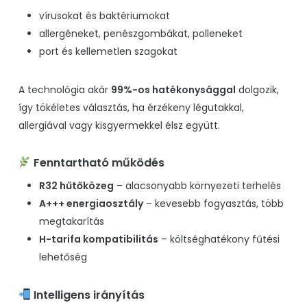
vírusokat és baktériumokat
allergéneket, penészgombákat, polleneket
port és kellemetlen szagokat
A technológia akár
99%-os hatékonysággal
dolgozik,
így tökéletes választás, ha érzékeny légutakkal,
allergiával vagy kisgyermekkel élsz együtt.
Fenntartható működés
R32 hűtőközeg
– alacsonyabb környezeti terhelés
A+++ energiaosztály
– kevesebb fogyasztás, több
megtakarítás
H-tarifa kompatibilitás
– költséghatékony fűtési
lehetőség
Intelligens irányítás