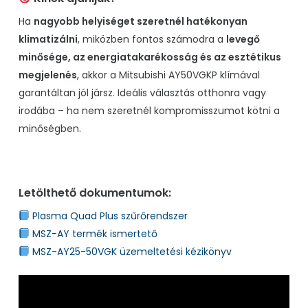
Ha
nagyobb helyiséget szeretnél hatékonyan
klimatizálni
, miközben fontos számodra a
levegő
minősége, az energiatakarékosság és az esztétikus
megjelenés
, akkor a Mitsubishi AY50VGKP klímával
garantáltan jól jársz. Ideális választás otthonra vagy
irodába – ha nem szeretnél kompromisszumot kötni a
minőségben.
Letölthető dokumentumok:
Plasma Quad Plus szűrőrendszer
MSZ-AY termék ismertető
MSZ-AY25-50VGK üzemeltetési kézikönyv