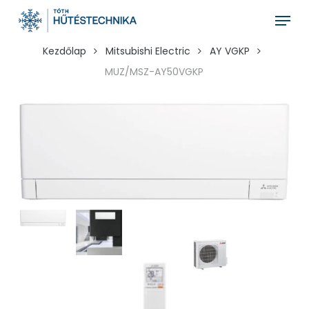
Skip
Menu
to
main
Kezdőlap
Mitsubishi Electric
AY VGKP
content
MUZ/MSZ-AY50VGKP