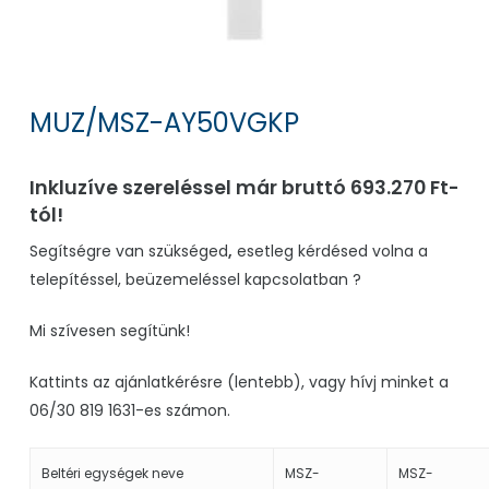
MUZ/MSZ-AY50VGKP
Inkluzíve szereléssel már bruttó
693.270
Ft-
tól!
Segítségre van szükséged
,
esetleg kérdésed volna a
telepítéssel, beüzemeléssel kapcsolatban ?
Mi szívesen segítünk!
Kattints az ajánlatkérésre (lentebb), vagy hívj minket a
06/30 819 1631-es számon.
Beltéri egységek neve
MSZ-
MSZ-