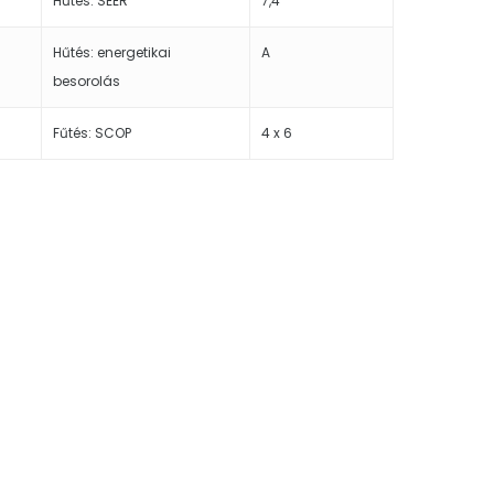
Hűtés: SEER
7,4
Hűtés: energetikai
A
besorolás
Fűtés: SCOP
4 x 6