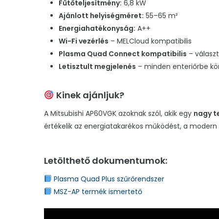
Fűtőteljesítmény:
6,8 kW
Ajánlott helyiségméret:
55–65 m²
Energiahatékonyság:
A++
Wi-Fi vezérlés
– MELCloud kompatibilis
Plasma Quad Connect kompatibilis
– választ
Letisztult megjelenés
– minden enteriőrbe kön
Kinek ajánljuk?
A Mitsubishi AP60VGK azoknak szól, akik egy
nagy te
értékelik az energiatakarékos működést, a modern 
Letölthető dokumentumok:
Plasma Quad Plus szűrőrendszer
MSZ-AP termék ismertető