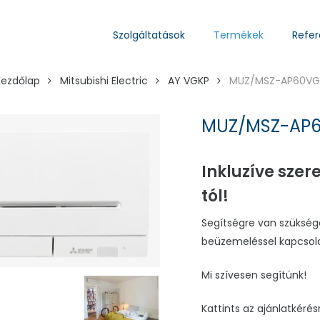
Szolgáltatások
Termékek
Refer
Kezdőlap
Mitsubishi Electric
AY VGKP
MUZ/MSZ-AP60VG
MUZ/MSZ-AP
Inkluzíve szer
tól!
Segítségre van szüksé
beüzemeléssel kapcsol
Mi szívesen segítünk!
Kattints az ajánlatkérés