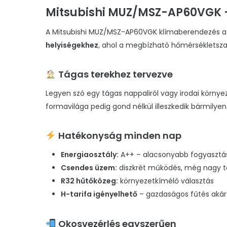
Mitsubishi MUZ/MSZ-AP60VGK –
A Mitsubishi MUZ/MSZ-AP60VGK klímaberendezés a pra
helyiségekhez
, ahol a megbízható hőmérsékletsza
Tágas terekhez tervezve
Legyen szó egy tágas nappaliról vagy irodai környez
formavilága pedig gond nélkül illeszkedik bármilyen
Hatékonyság minden nap
Energiaosztály:
A++ – alacsonyabb fogyasztá
Csendes üzem:
diszkrét működés, még nagy te
R32 hűtőközeg:
környezetkímélő választás
H-tarifa igényelhető
– gazdaságos fűtés aká
Okosvezérlés egyszerűen