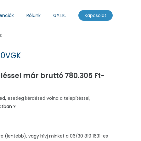
enciák
Rólunk
GY.I.K.
Kapcsolat
K
60VGK
eléssel már bruttó
780.305
Ft-
ged
,
esetleg kérdésed volna a telepítéssel,
atban ?
re (lentebb), vagy hívj minket a 06/30 819 1631-es