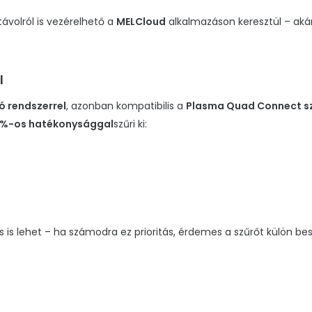
ávolról is vezérelhető a
MELCloud
alkalmazáson keresztül – akár
l
ó rendszerrel
, azonban kompatibilis a
Plasma Quad Connect sz
%-os hatékonysággal
szűri ki:
s lehet – ha számodra ez prioritás, érdemes a szűrőt külön bes