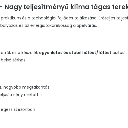
 Nagy teljesítményű klíma tágas tere
ktikum és a technológiai fejlődés találkozása. Erőteljes teljes
bályozás és az energiatakarékosság alapelvárás.
etről, ez a készülék
egyenletes és stabil hűtést/fűtést
biztosít
 belső térhez.
s, nagyobb megtakarítás
ljesítmény mellett is
r egész szezonban