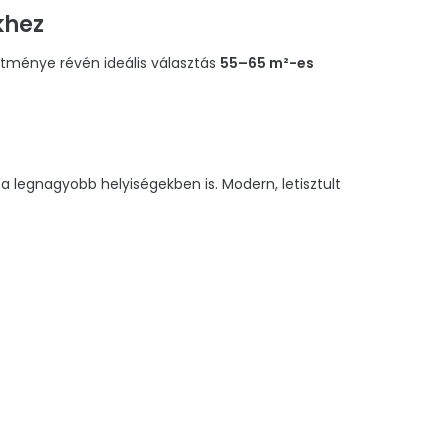
khez
ítménye révén ideális választás
55–65 m²-es
 a legnagyobb helyiségekben is. Modern, letisztult