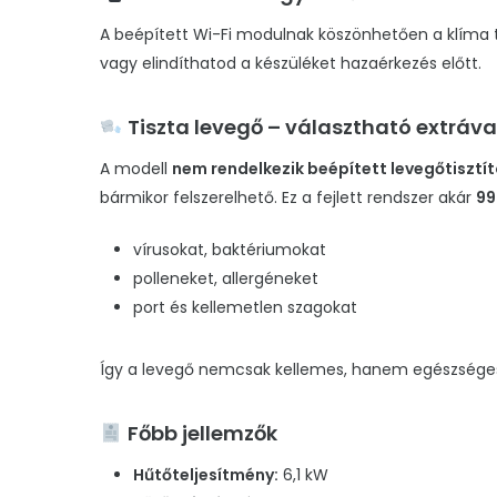
A beépített Wi-Fi modulnak köszönhetően a klíma t
vagy elindíthatod a készüléket hazaérkezés előtt.
Tiszta levegő – választható extráva
A modell
nem rendelkezik beépített levegőtisztít
bármikor felszerelhető. Ez a fejlett rendszer akár
99
vírusokat, baktériumokat
polleneket, allergéneket
port és kellemetlen szagokat
Így a levegő nemcsak kellemes, hanem egészséges i
Főbb jellemzők
Hűtőteljesítmény:
6,1 kW