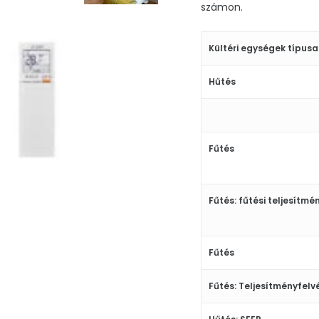
számon.
Kültéri egységek típusa
Hűtés
Fűtés
Fűtés: fűtési teljesítmé
Fűtés
Fűtés: Teljesítményfelv