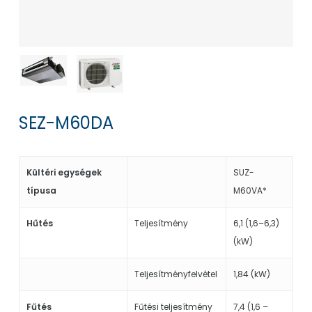
SEZ-M60DA
Kültéri egységek
SUZ-
típusa
M60VA*
Hűtés
Teljesítmény
6,1 (1,6–6,3)
(kW)
Teljesítményfelvétel
1,84 (kW)
Fűtés
Fűtési teljesítmény
7,4 (1,6 –