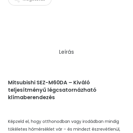
Leírás
Mitsubishi SEZ-M60DA – Kiváló
teljesítményű légcsatornázható
klímaberendezés
Képzeld el, hogy otthonodban vagy irodádban mindig
tökéletes hőmérséklet vár – és mindezt észrevétlenül,