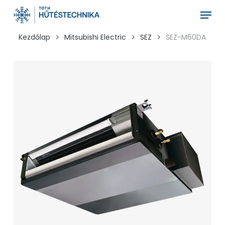
Skip
Menu
to
main
Kezdőlap
Mitsubishi Electric
SEZ
SEZ-M60DA
content