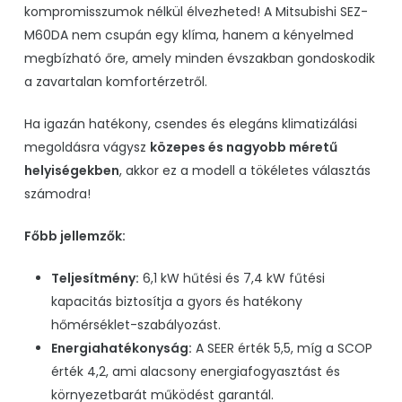
kompromisszumok nélkül élvezheted! A Mitsubishi SEZ-
M60DA nem csupán egy klíma, hanem a kényelmed
megbízható őre, amely minden évszakban gondoskodik
a zavartalan komfortérzetről.
Ha igazán hatékony, csendes és elegáns klimatizálási
megoldásra vágysz
közepes és nagyobb méretű
helyiségekben
, akkor ez a modell a tökéletes választás
számodra!
Főbb jellemzők:
Teljesítmény:
6,1 kW hűtési és 7,4 kW fűtési
kapacitás biztosítja a gyors és hatékony
hőmérséklet-szabályozást.
Energiahatékonyság:
A SEER érték 5,5, míg a SCOP
érték 4,2, ami alacsony energiafogyasztást és
környezetbarát működést garantál.