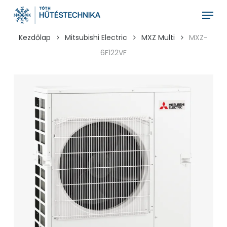
Skip
Menu
to
main
Kezdőlap
Mitsubishi Electric
MXZ Multi
MXZ-
content
6F122VF