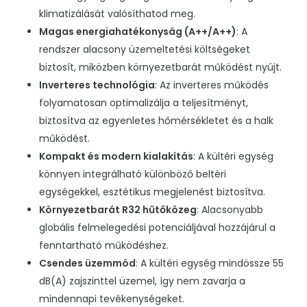
klimatizálását valósíthatod meg.
Magas energiahatékonyság (A++/A++)
: A
rendszer alacsony üzemeltetési költségeket
biztosít, miközben környezetbarát működést nyújt.
Inverteres technológia
: Az inverteres működés
folyamatosan optimalizálja a teljesítményt,
biztosítva az egyenletes hőmérsékletet és a halk
működést.
Kompakt és modern kialakítás
: A kültéri egység
könnyen integrálható különböző beltéri
egységekkel, esztétikus megjelenést biztosítva.
Környezetbarát R32 hűtőközeg
: Alacsonyabb
globális felmelegedési potenciáljával hozzájárul a
fenntartható működéshez.
Csendes üzemmód
: A kültéri egység mindössze 55
dB(A) zajszinttel üzemel, így nem zavarja a
mindennapi tevékenységeket.