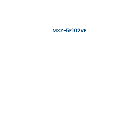
MXZ-5F102VF