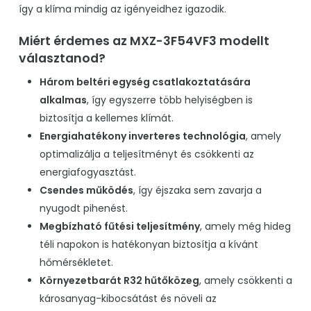
így a klíma mindig az igényeidhez igazodik.
Miért érdemes az MXZ-3F54VF3 modellt
választanod?
Három beltéri egység csatlakoztatására
alkalmas
, így egyszerre több helyiségben is
biztosítja a kellemes klímát.
Energiahatékony inverteres technológia
, amely
optimalizálja a teljesítményt és csökkenti az
energiafogyasztást.
Csendes működés
, így éjszaka sem zavarja a
nyugodt pihenést.
Megbízható fűtési teljesítmény
, amely még hideg
téli napokon is hatékonyan biztosítja a kívánt
hőmérsékletet.
Környezetbarát R32 hűtőközeg
, amely csökkenti a
károsanyag-kibocsátást és növeli az