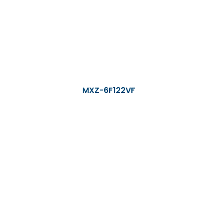
MXZ-6F122VF