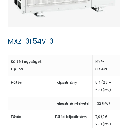
MXZ-3F54VF3
Kültéri egységek
MXZ-
típusa
3F54VF3
Hűtés
Teljesítmény
5,4 (2,9 –
6,8) (kW)
Teljesítményfelvétel
1,32 (kW)
Fűtés
Fűtési teljesítmény
7,0 (2,6 –
9,0) (kW)