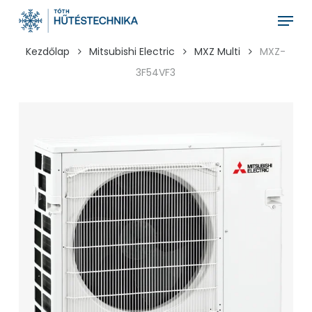
Skip
Menu
to
main
Kezdőlap
Mitsubishi Electric
MXZ Multi
MXZ-
content
3F54VF3