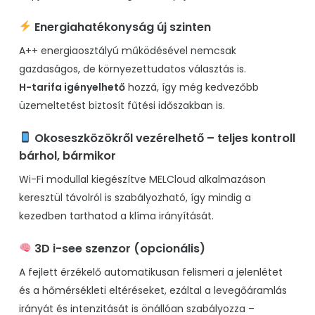
Energiahatékonyság új szinten
A++ energiaosztályú működésével nemcsak
gazdaságos, de környezettudatos választás is.
H-tarifa igényelhető
hozzá, így még kedvezőbb
üzemeltetést biztosít fűtési időszakban is.
Okoseszközökről vezérelhető – teljes kontroll
bárhol, bármikor
Wi-Fi modullal kiegészítve MELCloud alkalmazáson
keresztül távolról is szabályozható, így mindig a
kezedben tarthatod a klíma irányítását.
3D i-see szenzor (opcionális)
A fejlett érzékelő automatikusan felismeri a jelenlétet
és a hőmérsékleti eltéréseket, ezáltal a levegőáramlás
irányát és intenzitását is önállóan szabályozza –