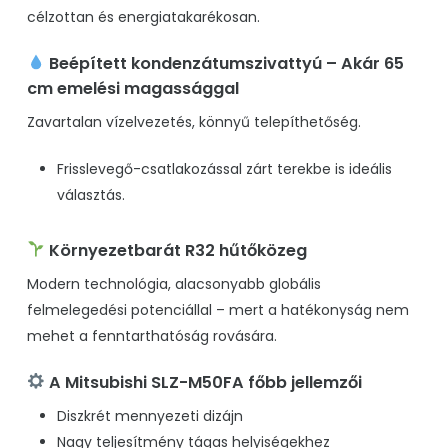
célzottan és energiatakarékosan.
Beépített kondenzátumszivattyú – Akár 65
cm emelési magassággal
Zavartalan vízelvezetés, könnyű telepíthetőség.
Frisslevegő-csatlakozással zárt terekbe is ideális
választás.
Környezetbarát R32 hűtőközeg
Modern technológia, alacsonyabb globális
felmelegedési potenciállal – mert a hatékonyság nem
mehet a fenntarthatóság rovására.
A Mitsubishi SLZ-M50FA főbb jellemzői
Diszkrét mennyezeti dizájn
Nagy teljesítmény tágas helyiségekhez