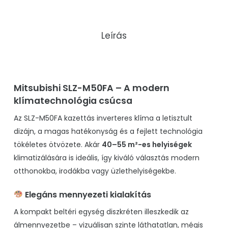
Leírás
Mitsubishi SLZ-M50FA – A modern
klímatechnológia csúcsa
Az SLZ-M50FA kazettás inverteres klíma a letisztult
dizájn, a magas hatékonyság és a fejlett technológia
tökéletes ötvözete. Akár
40–55 m²-es helyiségek
klimatizálására is ideális, így kiváló választás modern
otthonokba, irodákba vagy üzlethelyiségekbe.
Elegáns mennyezeti kialakítás
A kompakt beltéri egység diszkréten illeszkedik az
álmennyezetbe – vizuálisan szinte láthatatlan, mégis