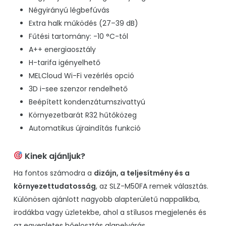
Négyirányú légbefúvás
Extra halk működés (27–39 dB)
Fűtési tartomány: -10 °C-tól
A++ energiaosztály
H-tarifa igényelhető
MELCloud Wi-Fi vezérlés opció
3D i-see szenzor rendelhető
Beépített kondenzátumszivattyú
Környezetbarát R32 hűtőközeg
Automatikus újraindítás funkció
Kinek ajánljuk?
Ha fontos számodra a
dizájn, a teljesítmény és a
környezettudatosság
, az SLZ-M50FA remek választás.
Különösen ajánlott nagyobb alapterületű nappalikba,
irodákba vagy üzletekbe, ahol a stílusos megjelenés és
az egyenletes hőelosztás alapelvárás.