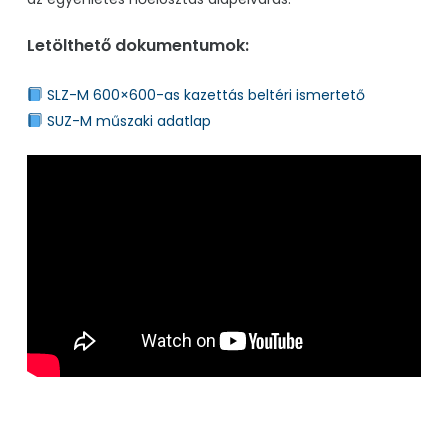
Letölthető dokumentumok:
SLZ-M 600×600-as kazettás beltéri ismertető
SUZ-M műszaki adatlap