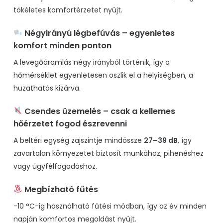
tökéletes komfortérzetet nyújt.
Négyirányú légbefúvás – egyenletes
komfort minden ponton
A levegőáramlás négy irányból történik, így a
hőmérséklet egyenletesen oszlik el a helyiségben, a
huzathatás kizárva.
Csendes üzemelés – csak a kellemes
hőérzetet fogod észrevenni
A beltéri egység zajszintje mindössze
27–39 dB
, így
zavartalan környezetet biztosít munkához, pihenéshez
vagy ügyfélfogadáshoz.
Megbízható fűtés
-10 °C-ig használható fűtési módban, így az év minden
napján komfortos megoldást nyújt.