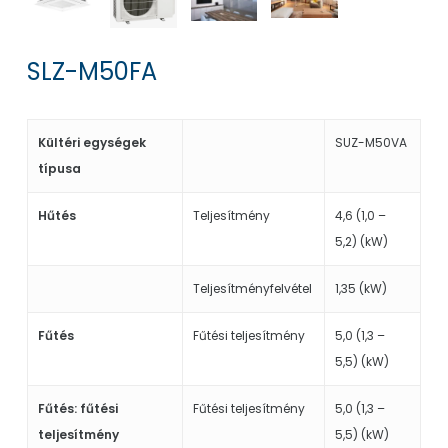
SLZ-M50FA
Kültéri egységek
SUZ-M50VA
típusa
Hűtés
Teljesítmény
4,6 (1,0 –
5,2) (kW)
Teljesítményfelvétel
1,35 (kW)
Fűtés
Fűtési teljesítmény
5,0 (1,3 –
5,5) (kW)
Fűtés: fűtési
Fűtési teljesítmény
5,0 (1,3 –
teljesítmény
5,5) (kW)