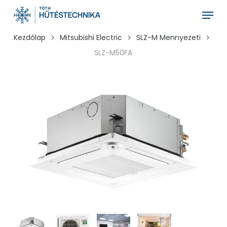
Skip
Menu
to
main
Kezdőlap
Mitsubishi Electric
SLZ-M Mennyezeti
content
SLZ-M50FA