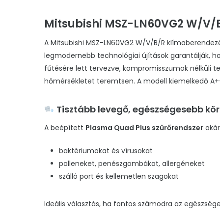
Mitsubishi MSZ-LN60VG2 W/V/
A Mitsubishi MSZ-LN60VG2 W/V/B/R klímaberendezés
legmodernebb technológiai újítások garantálják, h
fűtésére lett tervezve, kompromisszumok nélküli te
hőmérsékletet teremtsen. A modell kiemelkedő A++
Tisztább levegő, egészségesebb kö
A beépített
Plasma Quad Plus szűrőrendszer
aká
baktériumokat és vírusokat
polleneket, penészgombákat, allergéneket
szálló port és kellemetlen szagokat
Ideális választás, ha fontos számodra az egészsége