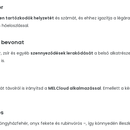
or
gben tartózkodók helyzetét
és számát, és ehhez igazítja a légára
 hőeloszlással.
r bevonat
, zsír és egyéb
szennyeződések lerakódását
a belső alkatrész
is.
t távolról is irányítsd a
MELCloud alkalmazással
. Emellett a k
és
öngyházfehér, onyx fekete és rubinvörös –, így könnyedén illesz