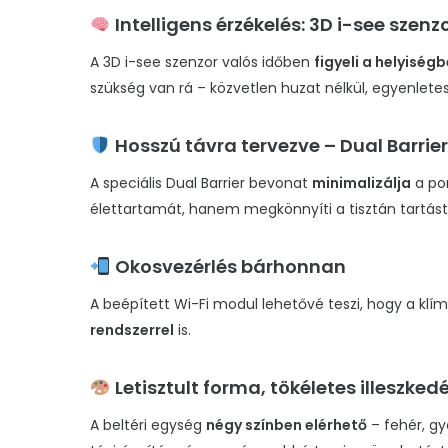
Intelligens érzékelés: 3D i-see szenz
A 3D i-see szenzor valós időben
figyeli a helyisé
szükség van rá – közvetlen huzat nélkül, egyenletes
Hosszú távra tervezve – Dual Barrie
A speciális Dual Barrier bevonat
minimalizálja
a por
élettartamát, hanem megkönnyíti a tisztán tartást 
Okosvezérlés bárhonnan
A beépített Wi-Fi modul lehetővé teszi, hogy a klímá
rendszerrel
is.
Letisztult forma, tökéletes illeszked
A beltéri egység
négy színben elérhető
– fehér, gy