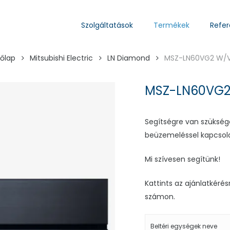
Szolgáltatások
Termékek
Refer
őlap
Mitsubishi Electric
LN Diamond
MSZ-LN60VG2 W/V
MSZ-LN60VG2
Segítségre van szüksége
beüzemeléssel kapcsol
Mi szívesen segítünk!
Kattints az ajánlatkérés
számon.
Beltéri egységek neve