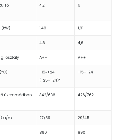
külső
4,2
6
l (kW)
1,48
1,81
4,6
4,6
gi osztály
A++
A++
(°C)
−15~+24
−15~+24
(−25~+24)*
űtő üzemmódban
342/636
426/762
)) a/m
27/39
29/45
890
890