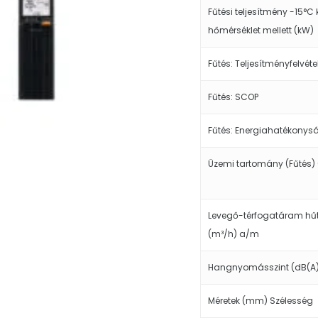
Fűtési teljesítmény -15°C 
hőmérséklet mellett (kW)
Fűtés: Teljesítményfelvéte
Fűtés: SCOP
Fűtés: Energiahatékonysá
Üzemi tartomány (Fűtés) 
Levegő-térfogatáram h
(m³/h) a/m
Hangnyomásszint (dB(A
Méretek (mm) Szélesség