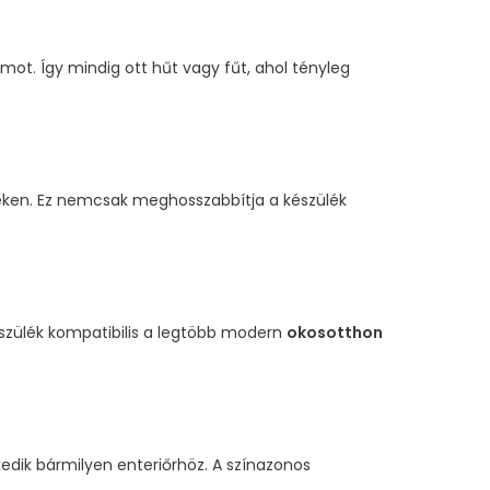
mot. Így mindig ott hűt vagy fűt, ahol tényleg
eken. Ez nemcsak meghosszabbítja a készülék
észülék kompatibilis a legtöbb modern
okosotthon
kedik bármilyen enteriőrhöz. A színazonos