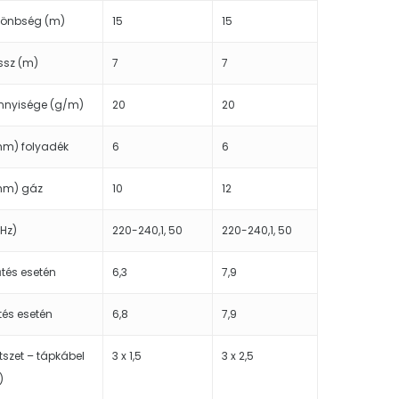
önbség (m)
15
15
ssz (m)
7
7
nnyisége (g/m)
20
20
mm) folyadék
6
6
mm) gáz
10
12
,Hz)
220-240,1, 50
220-240,1, 50
űtés esetén
6,3
7,9
tés esetén
6,8
7,9
tszet – tápkábel
3 x 1,5
3 x 2,5
)