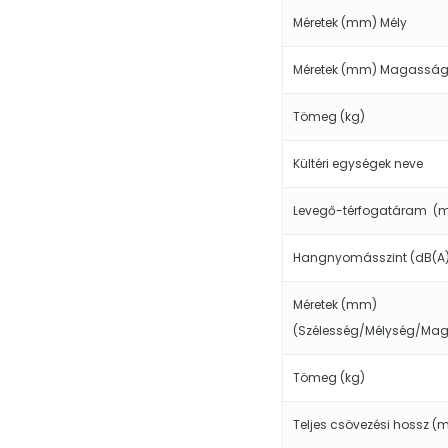
Méretek (mm) Mély
Méretek (mm) Magassá
Tömeg (kg)
Kültéri egységek neve
Levegő-térfogatáram (m
Hangnyomásszint (dB(A)
Méretek (mm)
(Szélesség/Mélység/Ma
Tömeg (kg)
Teljes csövezési hossz (