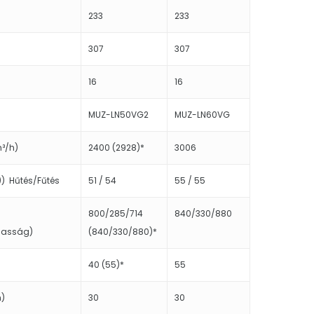
233
233
g
307
307
16
16
MUZ-LN50VG2
MUZ-LN60VG
³/h)
2400 (2928)*
3006
) Hűtés/Fűtés
51 / 54
55 / 55
800/285/714
840/330/880
gasság)
(840/330/880)*
40 (55)*
55
m)
30
30