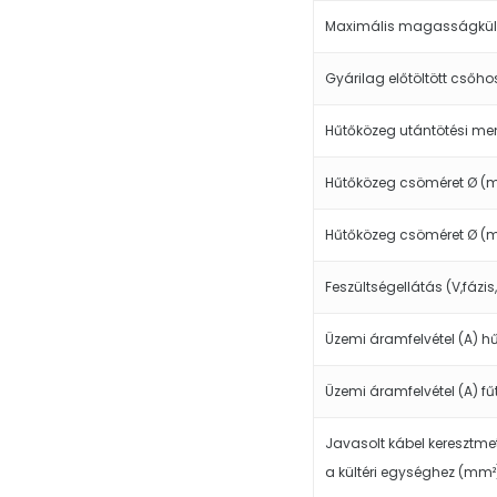
Maximális magasságkül
Gyárilag előtöltött csőho
Hűtőközeg utántötési me
Hűtőközeg csöméret Ø (
Hűtőközeg csöméret Ø (
Feszültségellátás (V,fázis
Üzemi áramfelvétel (A) h
Üzemi áramfelvétel (A) fű
Javasolt kábel keresztme
a kültéri egységhez (mm²