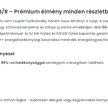
B/R – Prémium élmény minden részlet
 nem csupán funkcionális, hanem luxus élményt is nyújt. A cs
ogy otthonod kényelme és stílusa új szintre emelkedjen. Akár
50
ljesítménnyel. Az 6,1 kW hűtési és 6,8 kW fűtési kapacitás gar
+ energiahatékonysági besorolása minimális energiafogyasztáss
rnyezet
r
99%-os hatékonysággal
semlegesíti a levegőben található:
s otthoni légkör – különösen allergiás vagy kisgyermekes körny