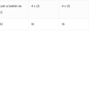
zet a beltéri és
4 x 1,5
4 x 1,5
²)
A)
16
16