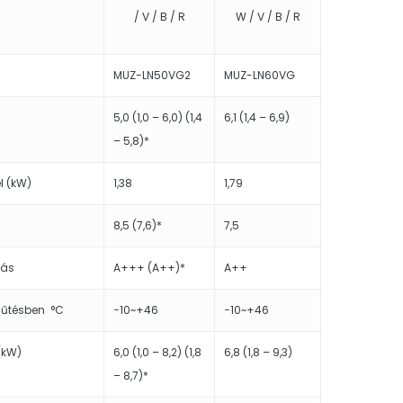
/ V / B / R
W / V / B / R
MUZ-LN50VG2
MUZ-LN60VG
5,0 (1,0 – 6,0) (1,4
6,1 (1,4 – 6,9)
– 5,8)*
l (kW)
1,38
1,79
8,5 (7,6)*
7,5
lás
A+++ (A++)*
A++
hűtésben °C
−10~+46
−10~+46
 (kW)
6,0 (1,0 – 8,2) (1,8
6,8 (1,8 – 9,3)
– 8,7)*