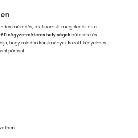
ben
endes működés, a kifinomult megjelenés és a
-60 négyzetméteres helyiségek
hűtésére és
antálja, hogy minden körülmények között kényelmes
al párosul.
ezetben.