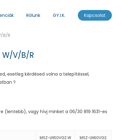
enciák
Rólunk
GY.I.K.
Kapcsolat
/B/R
 W/V/B/R
d, esetleg kérdésed volna a telepítéssel,
atban ?
re (lentebb), vagy hívj minket a 06/30 819 1631-es
MSZ-LN50VG2 W
MSZ-LN60VG2