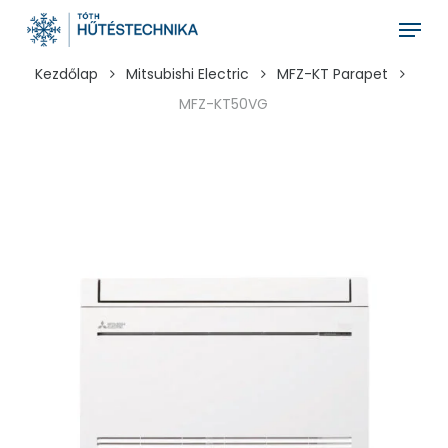
Skip
Menu
to
main
Kezdőlap
Mitsubishi Electric
MFZ-KT Parapet
content
MFZ-KT50VG