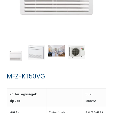
MFZ-KT50VG
Kültéri egységek
SUZ-
típusa
M50VA
Hűtés
Teljesítmény
5,0 (1,2-5,6)