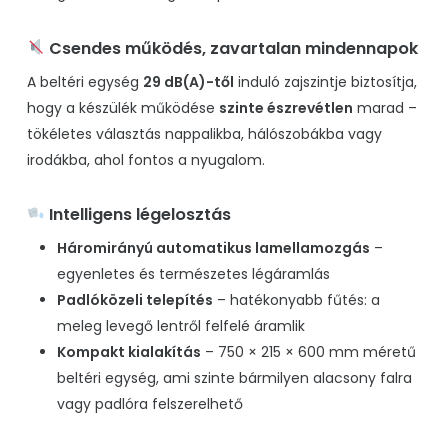
Csendes működés, zavartalan mindennapok
A beltéri egység
29 dB(A)-től
induló zajszintje biztosítja,
hogy a készülék működése
szinte észrevétlen
marad –
tökéletes választás nappalikba, hálószobákba vagy
irodákba, ahol fontos a nyugalom.
Intelligens légelosztás
Háromirányú automatikus lamellamozgás
–
egyenletes és természetes légáramlás
Padlóközeli telepítés
– hatékonyabb fűtés: a
meleg levegő lentről felfelé áramlik
Kompakt kialakítás
– 750 × 215 × 600 mm méretű
beltéri egység, ami szinte bármilyen alacsony falra
vagy padlóra felszerelhető