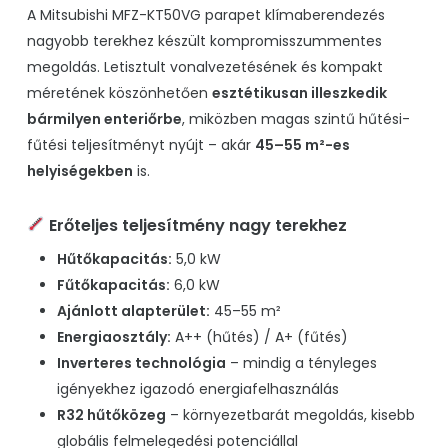
A Mitsubishi MFZ-KT50VG parapet klímaberendezés
nagyobb terekhez készült kompromisszummentes
megoldás. Letisztult vonalvezetésének és kompakt
méretének köszönhetően
esztétikusan illeszkedik
bármilyen enteriőrbe
, miközben magas szintű hűtési-
fűtési teljesítményt nyújt – akár
45–55 m²-es
helyiségekben
is.
Erőteljes teljesítmény nagy terekhez
Hűtőkapacitás:
5,0 kW
Fűtőkapacitás:
6,0 kW
Ajánlott alapterület:
45–55 m²
Energiaosztály:
A++ (hűtés) / A+ (fűtés)
Inverteres technológia
– mindig a tényleges
igényekhez igazodó energiafelhasználás
R32 hűtőközeg
– környezetbarát megoldás, kisebb
globális felmelegedési potenciállal