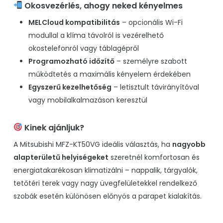
Okosvezérlés, ahogy neked kényelmes
MELCloud kompatibilitás
– opcionális Wi-Fi
modullal a klíma távolról is vezérelhető
okostelefonról vagy táblagépről
Programozható időzítő
– személyre szabott
működtetés a maximális kényelem érdekében
Egyszerű kezelhetőség
– letisztult távirányítóval
vagy mobilalkalmazáson keresztül
Kinek ajánljuk?
A Mitsubishi MFZ-KT50VG ideális választás, ha
nagyobb
alapterületű helyiségeket
szeretnél komfortosan és
energiatakarékosan klimatizálni – nappalik, tárgyalók,
tetőtéri terek vagy nagy üvegfelületekkel rendelkező
szobák esetén különösen előnyös a parapet kialakítás.